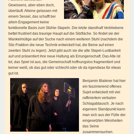
Gewissens, aber eben doch,
überläuft. Alleine gelassen mit
einem Sessel, das schafft bei
allem Engagement keine
funktionelle Basis zum Stühle-Stapeln. Die letzte standhaft Verbliebene
bettet frustriert das traurige Haupt auf die Sitzfläche. So findet sie der
Wankelmütige auf der Suche nach einem weiteren Stuhl (nachdem die
Sitz-Fraktion die neue Technik entwickelt hat, die Beine auf einen
zweiten Stuhl zu legen). Jetzt gibt auch sie die alte Stapel-Lustbarkeit
auf und präsentiert ihre neue Haltung als Errungenschaft. Das Alte ist
tot, das Spiel ist aus, die Gemeinschaft hoffnungslos fragmentiert und
keiner weiß, ob das gut oder schlecht oder ob da irgendwas für etwas
gut ist.
Benjamin Blaikner hat hier
ein faszinierend offenes
Sujet entwickelt mit viel
raffiniertem verbalen
Schlagabtausch. Je nach
eigenem Standpunkt kann
man sich aus der Fülle der
eingesetzten Weisheiten
das Seine
zusammensuchen.