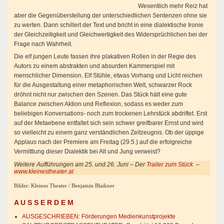
Wesentlich mehr Reiz hat
aber die Gegenüberstellung der unterschiedlichen Sentenzen ohne sie
zu werten. Dann schillert der Text und bricht in eine dialektische Ironie
der Gleichzeitigkeit und Gleichwertigkeit des Widersprüchlichen bei der
Frage nach Wahrheit.
Die elf jungen Leute fassen ihre plakativen Rollen in der Regie des
Autors zu einem abstrakten und absurden Kammerspiel mit
menschlicher Dimension. Elf Stühle, etwas Vorhang und Licht reichen
für die Ausgestaltung einer metaphorischen Welt, schwarzer Rock
dröhnt nicht nur zwischen den Szenen. Das Stück hält eine gute
Balance zwischen Aktion und Reflexion, sodass es weder zum
beliebigen Konversations- noch zum trockenen Lehrstück abdriftet. Erst
auf der Metaebene entfaltet sich sein schwer greifbarer Ernst und wird
so vielleicht zu einem ganz verständlichen Zeitzeugnis. Ob der üppige
Applaus nach der Premiere am Freitag (29.5.) auf die erfolgreiche
Vermittlung dieser Dialektik bei Alt und Jung verweist?
Weitere Aufführungen am 25. und 26. Juni – Der
Trailer zum Stück
–
www.kleinestheater.at
Bilder: Kleines Theater / Benjamin Blaikner
A U S S E R D E M
AUSGESCHRIEBEN: Förderungen Medienkunstprojekte