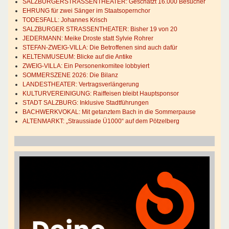
SALZBURGERSTRASSENTHEATER: Geschätzt 16.000 Besucher
EHRUNG für zwei Sänger im Staatsopernchor
TODESFALL: Johannes Krisch
SALZBURGER STRASSENTHEATER: Bisher 19 von 20
JEDERMANN: Meike Droste statt Sylvie Rohrer
STEFAN-ZWEIG-VILLA: Die Betroffenen sind auch dafür
KELTENMUSEUM: Blicke auf die Antike
ZWEIG-VILLA: Ein Personenkomitee lobbyiert
SOMMERSZENE 2026: Die Bilanz
LANDESTHEATER: Vertragsverlängerung
KULTURVEREINIGUNG: Raiffeisen bleibt Hauptsponsor
STADT SALZBURG: Inklusive Stadtführungen
BACHWERKVOKAL: Mit getanztem Bach in die Sommerpause
ALTENMARKT: „Straussiade Ü1000“ auf dem Pötzelberg