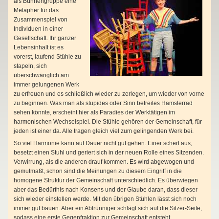
als Bühnengruppe eine
Metapher für das
Zusammenspiel von
Individuen in einer
Gesellschaft. Ihr ganzer
Lebensinhalt ist es
vorerst, laufend Stühle zu
stapeln, sich
überschwänglich am
immer gelungenen Werk
zu erfreuen und es schließlich wieder zu zerlegen, um wieder von vorne
zu beginnen. Was man als stupides oder Sinn befreites Hamsterrad
sehen könnte, erscheint hier als Paradies der Werktätigen im
harmonischen Wechselspiel. Die Stühle gehören der Gemeinschaft, für
jeden ist einer da. Alle tragen gleich viel zum gelingenden Werk bei.
So viel Harmonie kann auf Dauer nicht gut gehen. Einer schert aus,
besetzt einen Stuhl und geriert sich in der neuen Rolle eines Sitzenden.
Verwirrung, als die anderen drauf kommen. Es wird abgewogen und
gemutmaßt, schon sind die Meinungen zu diesem Eingriff in die
homogene Struktur der Gemeinschaft unterschiedlich. Es überwiegen
aber das Bedürfnis nach Konsens und der Glaube daran, dass dieser
sich wieder einstellen werde. Mit den übrigen Stühlen lässt sich noch
immer gut bauen. Aber ein Abtrünniger schlägt sich auf die Sitzer-Seite,
sodass eine erste Gegenfraktion zur Gemeinschaft entsteht.