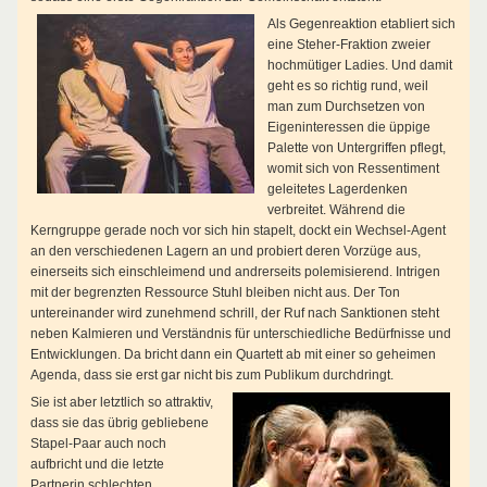
A
ls Gegenreaktion etabliert sich
eine Steher-Fraktion zweier
hochmütiger Ladies. Und damit
geht es so richtig rund, weil
man zum Durchsetzen von
Eigeninteressen die üppige
Palette von Untergriffen pflegt,
womit sich von Ressentiment
geleitetes Lagerdenken
verbreitet. Während die
Kerngruppe gerade noch vor sich hin stapelt, dockt ein Wechsel-Agent
an den verschiedenen Lagern an und probiert deren Vorzüge aus,
einerseits sich einschleimend und andrerseits polemisierend. Intrigen
mit der begrenzten Ressource Stuhl bleiben nicht aus. Der Ton
untereinander wird zunehmend schrill, der Ruf nach Sanktionen steht
neben Kalmieren und Verständnis für unterschiedliche Bedürfnisse und
Entwicklungen. Da bricht dann ein Quartett ab mit einer so geheimen
Agenda, dass sie erst gar nicht bis zum Publikum durchdringt.
Sie ist aber letztlich so attraktiv,
dass sie das übrig gebliebene
Stapel-Paar auch noch
aufbricht und die letzte
Partnerin schlechten