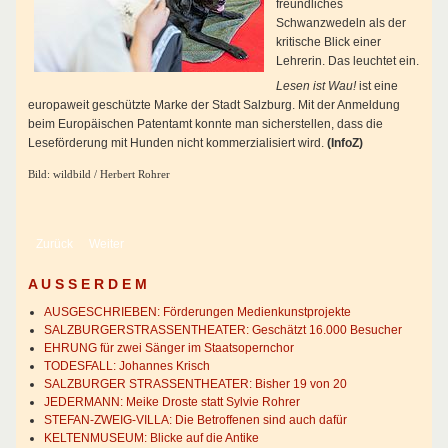
freundliches
Schwanzwedeln als der
kritische Blick einer
Lehrerin. Das leuchtet ein.
Lesen ist Wau!
ist eine
europaweit geschützte Marke der Stadt Salzburg. Mit der Anmeldung
beim Europäischen Patentamt konnte man sicherstellen, dass die
Leseförderung mit Hunden nicht kommerzialisiert wird.
(InfoZ)
Bild: wildbild / Herbert Rohrer
Vorheriger Beitrag: „Näher mein Gott zu Dir...“
Nächster Beitrag: Analogiezauber
Zurück
Weiter
A U S S E R D E M
AUSGESCHRIEBEN: Förderungen Medienkunstprojekte
SALZBURGERSTRASSENTHEATER: Geschätzt 16.000 Besucher
EHRUNG für zwei Sänger im Staatsopernchor
TODESFALL: Johannes Krisch
SALZBURGER STRASSENTHEATER: Bisher 19 von 20
JEDERMANN: Meike Droste statt Sylvie Rohrer
STEFAN-ZWEIG-VILLA: Die Betroffenen sind auch dafür
KELTENMUSEUM: Blicke auf die Antike