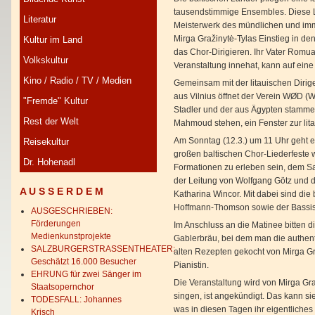
tausendstimmige Ensembles. Diese 
Literatur
Meisterwerk des mündlichen und imm
Mirga Gražinytė-Tylas Einstieg in de
Kultur im Land
das Chor-Dirigieren. Ihr Vater Romua
Volkskultur
Veranstaltung innehat, kann auf eine 
Kino / Radio / TV / Medien
Gemeinsam mit der litauischen Dirige
aus Vilnius öffnet der Verein WØD (W
"Fremde" Kultur
Stadler und der aus Ägypten stamm
Rest der Welt
Mahmoud stehen, ein Fenster zur lit
Am Sonntag (12.3.) um 11 Uhr geht e
Reisekultur
großen baltischen Chor-Liederfeste
Dr. Hohenadl
Formationen zu erleben sein, dem Sa
der Leitung von Wolfgang Götz und d
A U S S E R D E M
Katharina Wincor. Mit dabei sind di
Hoffmann-Thomson sowie der Bassi
AUSGESCHRIEBEN:
Förderungen
Im Anschluss an die Matinee bitten
Medienkunstprojekte
Gablerbräu, bei dem man die authen
SALZBURGERSTRASSENTHEATER:
alten Rezepten gekocht von Mirga Gra
Geschätzt 16.000 Besucher
Pianistin.
EHRUNG für zwei Sänger im
Die Veranstaltung wird von Mirga Gra
Staatsopernchor
singen, ist angekündigt. Das kann si
TODESFALL: Johannes
was in diesen Tagen ihr eigentliches 
Krisch