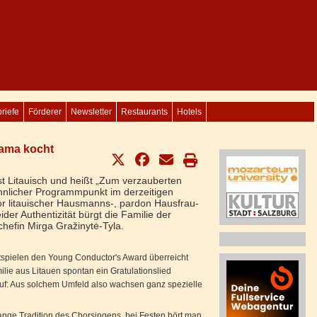
riefe
Förderer
Newsletter
Restaurants
Hotels
Mama kocht
ist Litauisch und heißt „Zum verzauberten
hnlicher Programmpunkt im derzeitigen
Vor litauischer Hausmanns-, pardon Hausfrau-
ider Authentizität bürgt die Familie der
hefin Mirga Gražinytė-Tyla.
stspielen den Young Conductor's Award überreicht
ilie aus Litauen spontan ein Gratulationslied
uf: Aus solchem Umfeld also wachsen ganz spezielle
lange Tradition des Chorsingens, bei Festen hört man