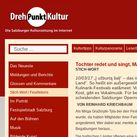
Suchen
Kulturtipps
Kulturpanorama
Leserb
Tochter redet und singt, 
Das Neueste
STICH-WORT
Meldungen und Berichte
10/03/17
„Į užburtą šalį“ – das 
Land“. So heißt ein außergewö
Glossen und Kommentare
Kulinarik-Festivals eat&meet: 
Stich-Wort / Feuilletons
Kost, gibt es Vokalmusik. Für be
scheidenden Salzburger Opernc
Im Porträt
VON REINHARD KRIECHBAUM
Festspielstadt Salzburg
Als Mirga Gražinytė-Tyla bei den Fe
wurde, da haben Mitglieder ihrer Fam
Auf den Bühnen
angestimmt. Wer dabei war, merkte a
Musik
Begabungen heraus...
Bildende Kunst
Die baltischen Länder pflegen eine 