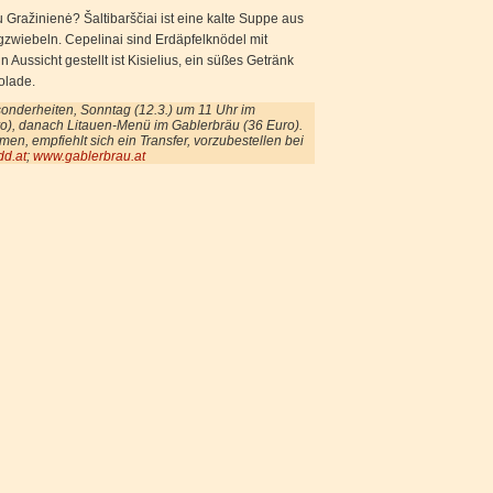
Gražinienė? Šaltibarščiai ist eine kalte Suppe aus
gzwiebeln. Cepelinai sind Erdäpfelknödel mit
n Aussicht gestellt ist Kisielius, ein süßes Getränk
olade.
sonderheiten, Sonntag (12.3.) um 11 Uhr im
uro), danach Litauen-Menü im Gablerbräu (36 Euro).
, empfiehlt sich ein Transfer, vorzubestellen bei
d.at
;
www.gablerbrau.at
et, auch online
are Geisterinnen