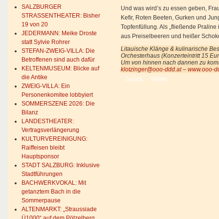
SALZBURGER
Und was wird’s zu essen geben, Frau 
STRASSENTHEATER: Bisher
Kefir, Roten Beeten, Gurken und Jun
19 von 20
Topfenfüllung. Als „fließende Praline i
JEDERMANN: Meike Droste
aus Preiselbeeren und heißer Schok
statt Sylvie Rohrer
Litauische Klänge & kulinarische Be
STEFAN-ZWEIG-VILLA: Die
Orchesterhaus (Konzerteintritt 15 E
Betroffenen sind auch dafür
Um von hinnen nach dannen zu kommen
KELTENMUSEUM: Blicke auf
klotzinger@ooo-ddd.at
–
www.ooo-dd
die Antike
Vorheriger Beitrag: Voll durchleucht
Nächster Beitrag: Dienstb
Zurück
Weiter
ZWEIG-VILLA: Ein
Personenkomitee lobbyiert
SOMMERSZENE 2026: Die
Bilanz
LANDESTHEATER:
Vertragsverlängerung
KULTURVEREINIGUNG:
Raiffeisen bleibt
Hauptsponsor
STADT SALZBURG: Inklusive
Stadtführungen
BACHWERKVOKAL: Mit
getanztem Bach in die
Sommerpause
ALTENMARKT: „Straussiade
Ü1000“ auf dem Pötzelberg