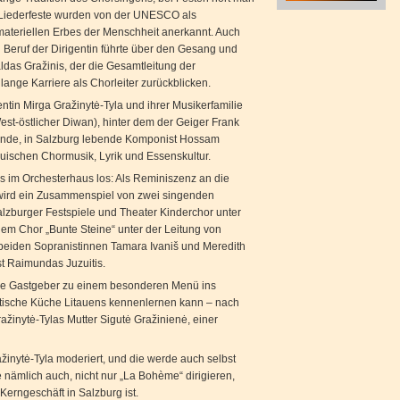
Liederfeste wurden von der UNESCO als
ateriellen Erbes der Menschheit anerkannt. Auch
n Beruf der Dirigentin führte über den Gesang und
ldas Gražinis, der die Gesamtleitung der
lange Karriere als Chorleiter zurückblicken.
ntin Mirga Gražinytė-Tyla und ihrer Musikerfamilie
est-östlicher Diwan), hinter dem der Geiger Frank
ende, in Salzburg lebende Komponist Hossam
auischen Chormusik, Lyrik und Essenskultur.
s im Orchesterhaus los: Als Reminiszenz an die
 wird ein Zusammenspiel von zwei singenden
lzburger Festspiele und Theater Kinderchor unter
em Chor „Bunte Steine“ unter der Leitung von
e beiden Sopranistinnen Tamara Ivaniš und
Meredith
st
Raimundas Juzuitis.
 die Gastgeber zu einem besonderen Menü ins
tische Küche Litauens kennenlernen kann – nach
žinytė-Tylas Mutter Sigutė Gražinienė, einer
žinytė-Tyla moderiert, und die werde auch selbst
e nämlich auch, nicht nur „La Bohème“ dirigieren,
Kerngeschäft in Salzburg ist.