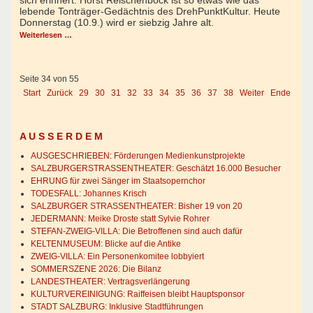
sich erinnert: Horst Reischenböck ist so etwas wie das
lebende Tonträger-Gedächtnis des DrehPunktKultur. Heute
Donnerstag (10.9.) wird er siebzig Jahre alt.
Weiterlesen …
Seite 34 von 55
Start
Zurück
29
30
31
32
33
34
35
36
37
38
Weiter
Ende
A U S S E R D E M
AUSGESCHRIEBEN: Förderungen Medienkunstprojekte
SALZBURGERSTRASSENTHEATER: Geschätzt 16.000 Besucher
EHRUNG für zwei Sänger im Staatsopernchor
TODESFALL: Johannes Krisch
SALZBURGER STRASSENTHEATER: Bisher 19 von 20
JEDERMANN: Meike Droste statt Sylvie Rohrer
STEFAN-ZWEIG-VILLA: Die Betroffenen sind auch dafür
KELTENMUSEUM: Blicke auf die Antike
ZWEIG-VILLA: Ein Personenkomitee lobbyiert
SOMMERSZENE 2026: Die Bilanz
LANDESTHEATER: Vertragsverlängerung
KULTURVEREINIGUNG: Raiffeisen bleibt Hauptsponsor
STADT SALZBURG: Inklusive Stadtführungen