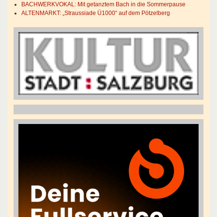
BACHWERKVOKAL: Mit getanztem Bach in die Sommerpause
ALTENMARKT: „Straussiade Ü1000“ auf dem Pötzelberg