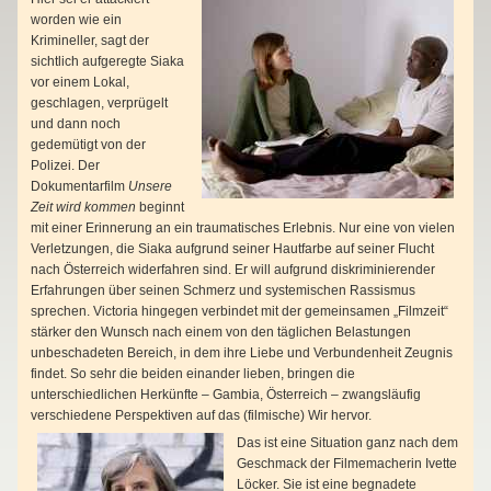
worden wie ein
Krimineller, sagt der
sichtlich aufgeregte Siaka
vor einem Lokal,
geschlagen, verprügelt
und dann noch
gedemütigt von der
Polizei. Der
Dokumentarfilm
Unsere
Zeit wird kommen
beginnt
mit einer Erinnerung an ein traumatisches Erlebnis. Nur eine von vielen
Verletzungen, die Siaka aufgrund seiner Hautfarbe auf seiner Flucht
nach Österreich widerfahren sind. Er will aufgrund diskriminierender
Erfahrungen über seinen Schmerz und systemischen Rassismus
sprechen. Victoria hingegen verbindet mit der gemeinsamen „Filmzeit“
stärker den Wunsch nach einem von den täglichen Belastungen
unbeschadeten Bereich, in dem ihre Liebe und Verbundenheit Zeugnis
findet. So sehr die beiden einander lieben, bringen die
unterschiedlichen Herkünfte – Gambia, Österreich – zwangsläufig
verschiedene Perspektiven auf das (filmische) Wir hervor.
Das ist eine Situation ganz nach dem
Geschmack der Filmemacherin Ivette
Löcker. Sie ist eine begnadete