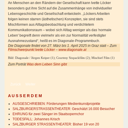
An Menschen an den Rändern der Gesellschaft kann Ivette Löcker
besonders gut ihre Sicht auf die Zusammenhänge von individueller
Lebensgeschichte und Gesellschaft entwickeln. „Löckers Arbeiten
folgen keinen starren (ästhetischen) Konzepten, sie sind stets
Mischformen aus Alltagsbeobachtung und verdichtetem
Kommunikationsraum – wobei sich Alltag weniger als das 'normale
Leben' begreift denn vielmehr als ein zur Normalität verfestigter
Ausnahmezustand“, heißt es im Diagonale-Programmbuch.
Die Diagonale findet von 27. März bis 1. April 2025 in Graz statt – Zum
Filmschwerpunkt Ivette Löcker
–
www.diagonale.at
Bild: Diagonale / Jürgen Keiper (1); Courtesy Sixpackfilm (2); Mischief Film (1)
Zum Porträt
Was dem Leben Sinn gibt
Vorheriger Beitrag: 1925 bis 2025 – Ein Jahrhundert in Bildern
Nächster Beitrag: Der Kaiser konnte mit den Augen rollen
Zurück
Weiter
A U S S E R D E M
AUSGESCHRIEBEN: Förderungen Medienkunstprojekte
SALZBURGERSTRASSENTHEATER: Geschätzt 16.000 Besucher
EHRUNG für zwei Sänger im Staatsopernchor
TODESFALL: Johannes Krisch
SALZBURGER STRASSENTHEATER: Bisher 19 von 20