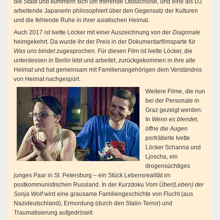
die Stadt und kümmern sich um frierende Obdachlose, und eine als DJ
arbeitende Japanerin philosophiert über den Gegensatz der Kulturen
und die fehlende Ruhe in ihrer asiatischen Heimat.
Auch 2017 ist Ivette Löcker mit einer Auszeichnung von der
Diagonale
heimgekehrt. Da wurde ihr der Preis in der Dokumentarfilmsparte für
Was uns bindet
zugesprochen. Für diesen Film ist Ivette Löcker, die
unterdessen in Berlin lebt und arbeitet, zurückgekommen in ihre alte
Heimat und hat gemeinsam mit Familienangehörigen dem Verständnis
von Heimat nachgespürt.
Weitere Filme, die nun
bei der Personale in
Graz gezeigt werden:
In
Wenn es blendet,
öffne die Augen
porträtierte Ivette
Löcker Schanna und
Ljoscha, ein
drogensüchtiges
junges Paar in St. Petersburg – ein Stück Lebensrealität im
postkommunistischen Russland. In der Kurzdoku
Vom Über(Leben) der
Sonja Wolf
wird eine grausame Familiengeschichte von Flucht (aus
Nazideutschland), Ermordung (durch den Stalin-Terror) und
Traumatisierung aufgedröselt.