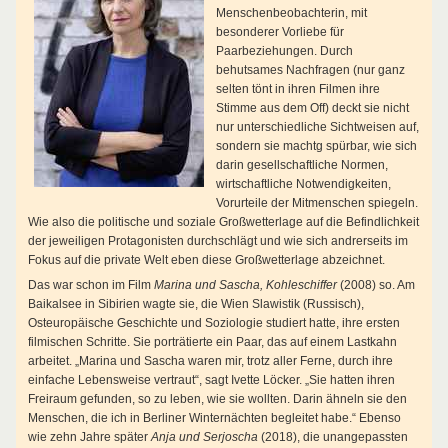
Menschenbeobachterin, mit
besonderer Vorliebe für
Paarbeziehungen. Durch
behutsames Nachfragen (nur ganz
selten tönt in ihren Filmen ihre
Stimme aus dem Off) deckt sie nicht
nur unterschiedliche Sichtweisen auf,
sondern sie machtg spürbar, wie sich
darin gesellschaftliche Normen,
wirtschaftliche Notwendigkeiten,
Vorurteile der Mitmenschen spiegeln.
Wie also die politische und soziale Großwetterlage auf die Befindlichkeit
der jeweiligen Protagonisten durchschlägt und wie sich andrerseits im
Fokus auf die private Welt eben diese Großwetterlage abzeichnet.
Das war schon im Film
Marina und Sascha, Kohleschiffer
(2008) so.
Am
Baikalsee in Sibirien wagte sie, die Wien Slawistik (Russisch),
Osteuropäische Geschichte und Soziologie studiert hatte, ihre ersten
filmischen Schritte. Sie porträtierte ein Paar, das auf einem Lastkahn
arbeitet. „Marina und Sascha waren mir, trotz aller Ferne, durch ihre
einfache Lebensweise vertraut“, sagt Ivette Löcker. „Sie hatten ihren
Freiraum gefunden, so zu leben, wie sie wollten. Darin ähneln sie den
Menschen, die ich in Berliner Winternächten begleitet habe.“ Ebenso
wie zehn Jahre später
Anja und Serjoscha
(2018), die unangepassten