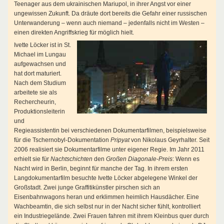
Teenager aus dem ukrainischen Mariupol, in ihrer Angst vor einer
ungewissen Zukunft. Da dräute dort bereits die Gefahr einer russischen
Unterwanderung – wenn auch niemand – jedenfalls nicht im Westen –
einen direkten Angriffskrieg für möglich hielt.
Ivette Löcker ist in
St.
Michael im Lungau
aufgewachsen und
hat dort maturiert.
Nach dem Studium
arbeitete sie als
Rechercheurin,
Produktionsleiterin
und
Regieassistentin bei verschiedenen Dokumentarfilmen, beispielsweise
für die Tschernobyl-Dokumentation
Pripyat
von Nikolaus Geyrhalter. Seit
2006 realisiert sie Dokumentarfilme unter eigener Regie. Im Jahr 2011
erhielt sie für
Nachtschichten
den
Großen Diagonale-Preis
: Wenn es
Nacht wird in Berlin, beginnt für manche der Tag. In ihrem ersten
Langdokumentarfilm besuchte Ivette Löcker abgelegene Winkel der
Großstadt. Zwei junge Graffitikünstler pirschen sich an
Eisenbahnwagons heran und erklimmen heimlich Hausdächer. Eine
Wachbeamtin, die sich selbst nur in der Nacht sicher fühlt, kontrolliert
ein Industriegelände. Zwei Frauen fahren mit ihrem Kleinbus quer durch