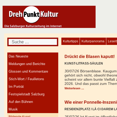
Suchen
Kulturtipps
Kulturpanorama
Leserb
Drückt die Blasen kaputt!
Das Neueste
KUNST-LITFASS-SÄULEN
Meldungen und Berichte
30/07/26
Börsenblase. Kaugummi
Glossen und Kommentare
gehört sich nicht, obwohl theore
Stich-Wort / Feuilletons
scheint vor allem bunte Vielfal
2026. Und das passt zum Thema
Im Porträt
Weiterlesen …
Festspielstadt Salzburg
Auf den Bühnen
Wie einer Ponnelle-Insze
Musik
RESIDENZPLATZ / LÀ CI DAREM 
25/07/26
Ist Kunst im öffentli
Bildende Kunst