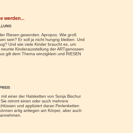
e werden...
LLUNG
nder Riesen geworden. Apropos. Wie groß
en sein? Er soll ja nicht hungrig bleiben. Und
nug? Und wie viele Kinder braucht es, um
ie neunte Kinderausstellung der ARTgenossen
us gilt dem Thema winzigklein und RIESEN
PREIS
mit einer der Halsketten von Sonja Bischur
t. Sie nimmt einen oder auch mehrere
lüssen und appliziert daran Perlenketten
können artig anliegen am Körper, aber auch
n annehmen.