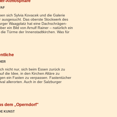
mer-Atmosphäre
FAF
n sich Sylvia Kovacek und die Galerie
 ausgesucht. Das oberste Stockwerk des
urger Waagplatz hat eine Dachschrägen-
er ein Bild von Arnulf Rainer – natürlich ein
die Türme der Innenstadtkirchen. Was für
ntliche
HER
ch nicht nur, sich beim Essen zurück zu
uf die Idee, in den Kirchen Altäre zu
en ein Fasten zu verpassen. Fastentücher
ival allerorten. Auch in der Salzburger
us dem „Operndorf“
DE KUNST