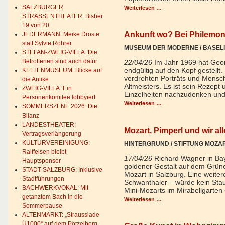
SALZBURGER
Weiterlesen …
STRASSENTHEATER: Bisher
19 von 20
Ankunft wo? Bei Philemon
JEDERMANN: Meike Droste
statt Sylvie Rohrer
MUSEUM DER MODERNE / BASELI
STEFAN-ZWEIG-VILLA: Die
Betroffenen sind auch dafür
22/04/26
Im Jahr 1969 hat Geor
endgültig auf den Kopf gestellt
KELTENMUSEUM: Blicke auf
verdrehten Porträts und Mensc
die Antike
Altmeisters. Es ist sein Rezep
ZWEIG-VILLA: Ein
Einzelheiten nachzudenken und
Personenkomitee lobbyiert
Weiterlesen …
SOMMERSZENE 2026: Die
Bilanz
LANDESTHEATER:
Mozart, Pimperl und wir all
Vertragsverlängerung
KULTURVEREINIGUNG:
HINTERGRUND / STIFTUNG MOZA
Raiffeisen bleibt
17/04/26
Richard Wagner in Bay
Hauptsponsor
goldener Gestalt auf dem Grüne
STADT SALZBURG: Inklusive
Mozart in Salzburg. Eine weite
Stadtführungen
Schwanthaler – würde kein Stau
BACHWERKVOKAL: Mit
Mini-Mozarts im Mirabellgarten
getanztem Bach in die
Weiterlesen …
Sommerpause
ALTENMARKT: „Straussiade
Ü1000“ auf dem Pötzelberg