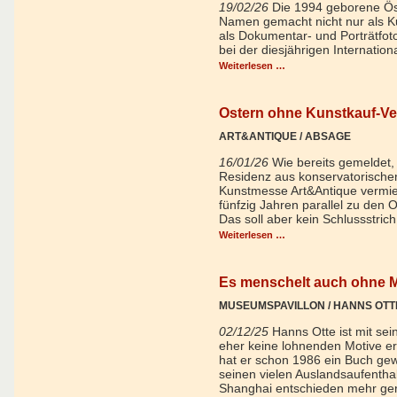
19/02/26
Die 1994 geborene Öst
Namen gemacht nicht nur als Ku
als Dokumentar- und Porträtfoto
bei der diesjährigen Internati
Weiterlesen …
Ostern ohne Kunstkauf-Ve
ART&ANTIQUE / ABSAGE
16/01/26
Wie bereits gemeldet,
Residenz aus konservatorischen
Kunstmesse Art&Antique vermiet
fünfzig Jahren parallel zu den O
Das soll aber kein Schlussstrich
Weiterlesen …
Es menschelt auch ohne
MUSEUMSPAVILLON / HANNS OTT
02/12/25
Hanns Otte ist mit se
eher keine lohnenden Motive er
hat er schon 1986 ein Buch gew
seinen vielen Auslandsaufentha
Shanghai entschieden mehr gere