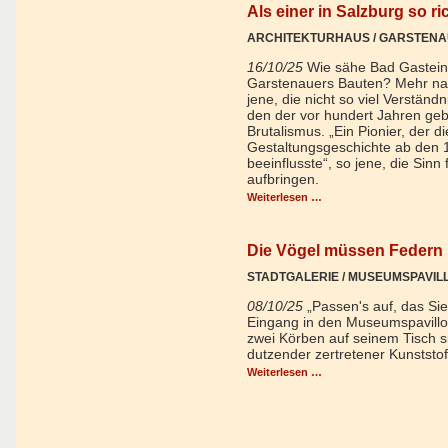
Als einer in Salzburg so r
ARCHITEKTURHAUS / GARSTENA
16/10/25
Wie sähe Bad Gastein
Garstenauers Bauten? Mehr nach
jene, die nicht so viel Verständn
den der vor hundert Jahren ge
Brutalismus. „Ein Pionier, der d
Gestaltungsgeschichte ab den 
beeinflusste“, so jene, die Sinn
aufbringen.
Weiterlesen …
Die Vögel müssen Federn 
STADTGALERIE / MUSEUMSPAVIL
08/10/25
„Passen's auf, das Sie
Eingang in den Museumspavillon
zwei Körben auf seinem Tisch s
dutzender zertretener Kunststo
Weiterlesen …