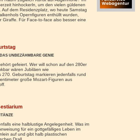
erzeit hinhockerln, um den vielen güldenen
n. Auf dem Residenzplatz, wo heute Samstag
alkenhols Opernfiguren enthüllt wurden,
 Giraffe. Für Face-to-face also besser eine
urtstag
– DAS UNBEZÄHMBARE GENIE
hört gefeiert. Wer will schon auf den 280er
nkbar wären Jubiläen wie
ls 270. Geburtstag markieren jedenfalls rund
 Zentimeter große Mozart-Figuren aus
ff.
Bestiarium
NTÄNZE
enfalls eine halblustige Angelegenheit. Was im
 Anweisung für ein gottgefälliges Leben im
hnlein auf und gibt halb plastischen
ischen Drall.