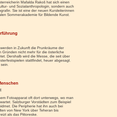
erreicherin Mafalda Rakoš hat sich einen
ltur- und Sozialanthropologin, sondern auch
grafin. Sie ist eine der neuen Kursleiterinnen
onalen Sommerakademie für Bildende Kunst.
rführung
 werden in Zukunft die Prunkräume der
 Gründen nicht mehr für die österliche
et. Dershalb wird die Messe, die seit über
sterfestspielen stattfindet, heuer abgesagt.
 sein.
 Menschen
E
inem Fotoapparat oft dort unterwegs, wo man
wartet. Salzburger Vorstädten zum Beispiel
idmet. Die Peripherie hat ihn auch bei
lten von New York über Teheran bis
izt als das Pittoreske.