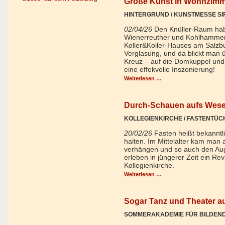
Große Kunst in Wohnzim
HINTERGRUND / KUNSTMESSE SI
02/04/26
Den Knüller-Raum habe
Wienerreuther und Kohlhammer
Koller&Koller-Hauses am Salzb
Verglasung, und da blickt man üb
Kreuz – auf die Domkuppel und 
eine effekvolle Inszenierung!
Weiterlesen …
Durch-Schauen aufs Wese
KOLLEGIENKIRCHE / FASTENTÜC
20/02/26
Fasten heißt bekanntli
halten. Im Mittelalter kam man a
verhängen und so auch den Aug
erleben in jüngerer Zeit ein Rev
Kollegienkirche.
Weiterlesen …
Sogar Tanz und Theater a
SOMMERAKADEMIE FÜR BILDEN