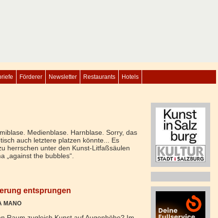
riefe
Förderer
Newsletter
Restaurants
Hotels
blase. Medienblase. Harnblase. Sorry, das
tisch auch letztere platzen könnte... Es
t zu herrschen unter den Kunst-Litfaßsäulen
 „against the bubbles“.
nierung entsprungen
LA MANO
chen Raum zugleich Kunst auf Augenhöhe? Im