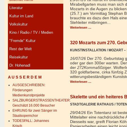
Mirabellgarten muss man sich d
Literatur
Mozarts in die Augen zu blicke
(25.7.) am Vormittag Stephan B
Kultur im Land
brauchte es dazu den Hals einer
Stehleiter mitbringen...
Volkskultur
Weiterlesen …
Kino / Radio / TV / Medien
"Fremde" Kultur
320 Mozarts zum 270. Geb
Rest der Welt
KUNSTINSTALLATION / MOZART 
Reisekultur
16/07/26
Der 270. Geburtstag ge
oder gar den 300er warten. De
Dr. Hohenadl
der
272Komma50ziger
. Wolfer
320 goldfarbene, cirka fünfzig
witterungsbeständigem Kunststo
A U S S E R D E M
Weiterlesen …
AUSGESCHRIEBEN:
Förderungen
Medienkunstprojekte
Skelette und ein heiteres 
SALZBURGERSTRASSENTHEATER:
STADTGALERIE RATHAUS / TOTE
Geschätzt 16.000 Besucher
EHRUNG für zwei Sänger im
29/04/26
Ein Totentanz ist best
Staatsopernchor
Mittelalter eine nachdrückliche
TODESFALL: Johannes
Diesseits war, greift Florian Kö
Krisch
Papierarbeiten einen leicht iron