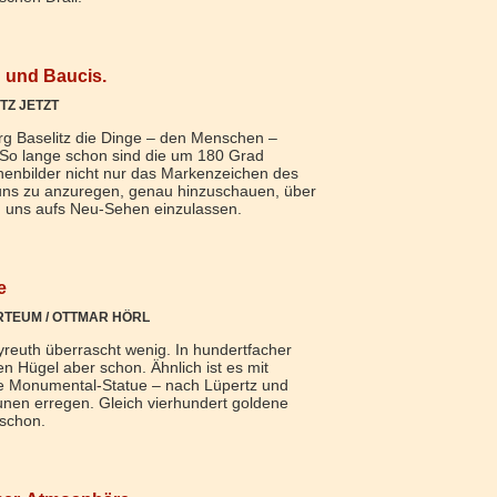
 und Baucis.
TZ JETZT
g Baselitz die Dinge – den Menschen –
. So lange schon sind die um 180 Grad
henbilder nicht nur das Markenzeichen des
t uns zu anzuregen, genau hinzuschauen, über
 uns aufs Neu-Sehen einzulassen.
e
RTEUM / OTTMAR HÖRL
reuth überrascht wenig. In hundertfacher
n Hügel aber schon. Ähnlich ist es mit
re Monumental-Statue – nach Lüpertz und
nen erregen. Gleich vierhundert goldene
 schon.