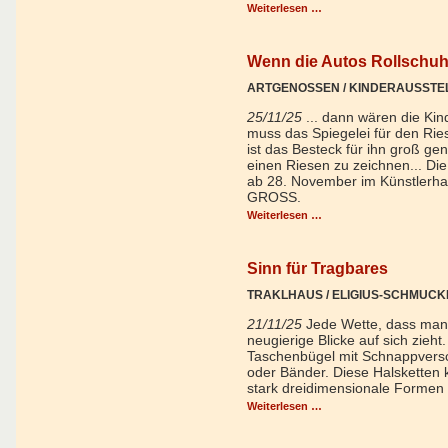
Weiterlesen …
Wenn die Autos Rollschuh
ARTGENOSSEN / KINDERAUSSTE
25/11/25
... dann wären die Ki
muss das Spiegelei für den Ries
ist das Besteck für ihn groß ge
einen Riesen zu zeichnen... D
ab 28. November im Künstlerha
GROSS.
Weiterlesen …
Sinn für Tragbares
TRAKLHAUS / ELIGIUS-SCHMUCK
21/11/25
Jede Wette, dass man 
neugierige Blicke auf sich zieh
Taschenbügel mit Schnappversch
oder Bänder. Diese Halsketten 
stark dreidimensionale Forme
Weiterlesen …