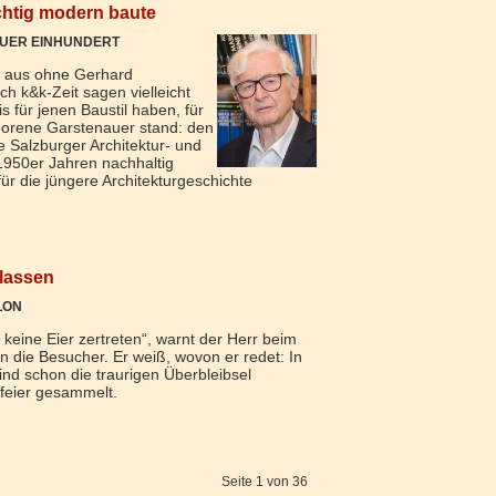
ichtig modern baute
UER EINHUNDERT
 aus ohne Gerhard
 k&k-Zeit sagen vielleicht
is für jenen Baustil haben, für
borene Garstenauer stand: den
ie Salzburger Architektur- und
1950er Jahren nachhaltig
 für die jüngere Architekturgeschichte
lassen
LON
 keine Eier zertreten“, warnt der Herr beim
 die Besucher. Er weiß, wovon er redet: In
ind schon die traurigen Überbleibsel
ffeier gesammelt.
Seite 1 von 36